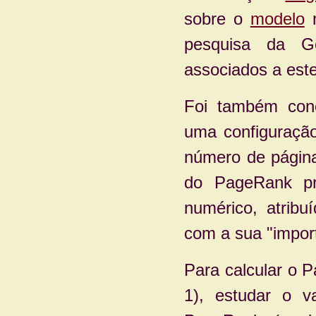
sobre o
modelo
m
pesquisa da G
associados a est
Foi também co
uma configuração
número de página
do PageRank pr
numérico, atribu
com a sua "import
Para calcular o 
1), estudar o v