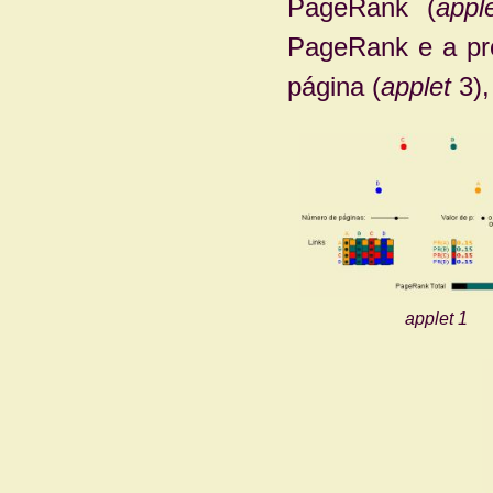
PageRank (
appl
PageRank e a pro
página (
applet
3),
applet
1